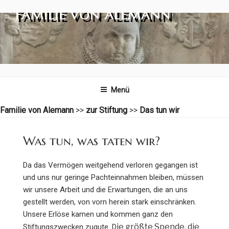
Zum
FAMILIE VON ALEMANN
Inhalt
springen
Menü
Familie von Alemann
>>
zur Stiftung
>>
Das tun wir
Was tun, was taten wir?
Da das Vermögen weitgehend verloren gegangen ist
und uns nur geringe Pachteinnahmen bleiben, müssen
wir unsere Arbeit und die Erwartungen, die an uns
gestellt werden, von vorn herein stark einschränken.
Unsere Erlöse kamen und kommen ganz den
ie größte Spende, die
Stiftungszwecken zugute. D